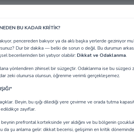
 NEDEN BU KADAR KRİTİK?
akıyor, pencereden bakıyor ya da aklı başka yerlerde geziniyor mu
rsunuz? Dur bir dakika — belki de sorun o değil. Bu durumun arkas
sel becerilerinden biri yatıyor olabilir:
Dikkat ve Odaklanma
.
olana yönlendiren zihinsel bir süzgeçtir. Odaklanma ise bu süzgeci
 kadar zeki olunursa olunsun, öğrenme verimli gerçekleşemez.
ŞIĞI"
 açıklar. Beyin, bu ışığı dilediği yere çevirme ve orada tutma kapasi
edildikçe zayıflar.
 beynin prefrontal korteksinde yer aldığını ve bu bölgenin çocukluk
u da şu anlama gelir: dikkat becerisi, gelişimin en kritik dönemind