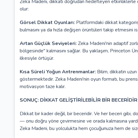
Zeka Madeni, dikkati doğrudan hedefleyen etkinliklerle 
olur:
Görsel Dikkat Oyunları:
Platformdaki dikkat kategorisi
bulmasını ya da hızla değişen örüntüleri takip etmesini ist
Artan Güçlük Seviyeleri:
Zeka Madeni'nin adaptif zorl
bölgesinde" kalmasını sağlar. Bu yaklaşım, Princeton Üni
ilkesiyle örtüşür.
Kısa Süreli Yoğun Antrenmanlar:
Bilim, dikkatin uzun
göstermektedir. Zeka Madeni'nin oyun formatı, bu prensib
motivasyon taze kalır.
SONUÇ: DİKKAT GELİŞTİRİLEBİLİR BİR BECERİDİR
Dikkat bir kader değil, bir beceridir. Ve her beceri gibi,
— onu doğru yöne çevirmesine ve orada kalmasına yardım
Zeka Madeni, bu yolculukta hem çocuğunuza hem de size b