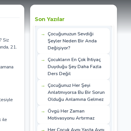
Son Yazılar
Çocuğunuzun Sevdiği
? Siz
Şeyler Neden Bir Anda
ında, 21.
Değişiyor?
Çocukların En Çok İhtiyaç
Duyduğu Şey Daha Fazla
 zamana
Ders Değil
Çocuğunuz Her Şeyi
Anlatmıyorsa Bu Bir Sorun
Olduğu Anlamına Gelmez
tesiyle
Övgü Her Zaman
Motivasyonu Artırmaz
 ile
e
Her Çocuk Aynı Yaşta Aynı