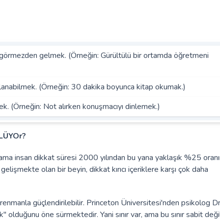
 görmezden gelmek. (Örneğin: Gürültülü bir ortamda öğretmeni
anabilmek. (Örneğin: 30 dakika boyunca kitap okumak.)
ek. (Örneğin: Not alırken konuşmacıyı dinlemek.)
LÜYOr?
lama insan dikkat süresi 2000 yılından bu yana yaklaşık %25 oran
 gelişmekte olan bir beyin, dikkat kırıcı içeriklere karşı çok daha
ntrenmanla güçlendirilebilir. Princeton Üniversitesi'nden psikolog Dr
" olduğunu öne sürmektedir. Yani sınır var, ama bu sınır sabit değil