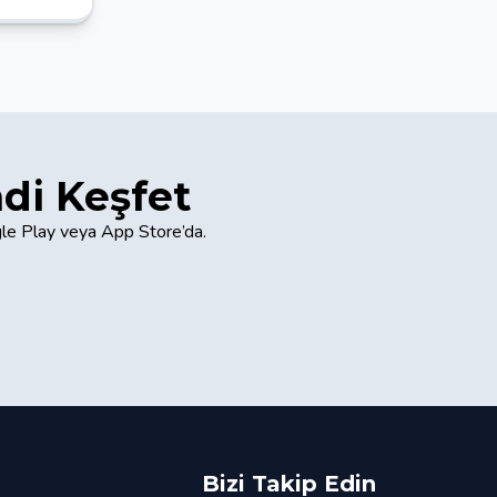
di Keşfet
gle Play veya App Store’da.
Bizi Takip Edin