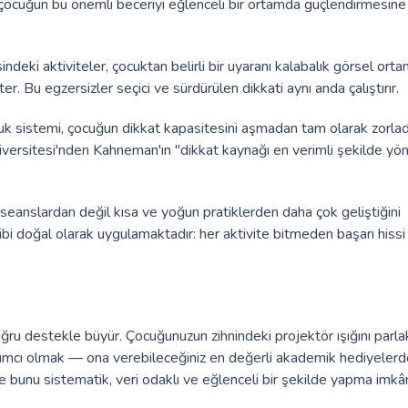
çocuğun bu önemli beceriyi eğlenceli bir ortamda güçlendirmesine
ndeki aktiviteler, çocuktan belirli bir uyaranı kalabalık görsel ort
er. Bu egzersizler seçici ve sürdürülen dikkati aynı anda çalıştırır.
uk sistemi, çocuğun dikkat kapasitesini aşmadan tam olarak zorladı
versitesi'nden Kahneman'ın "dikkat kaynağı en verimli şekilde yön
 seanslardan değil kısa ve yoğun pratiklerden daha çok geliştiğini
i doğal olarak uygulamaktadır: her aktivite bitmeden başarı hissi
 doğru destekle büyür. Çocuğunuzun zihnindeki projektör ışığını parl
cı olmak — ona verebileceğiniz en değerli akademik hediyelerden
unu sistematik, veri odaklı ve eğlenceli bir şekilde yapma imkân