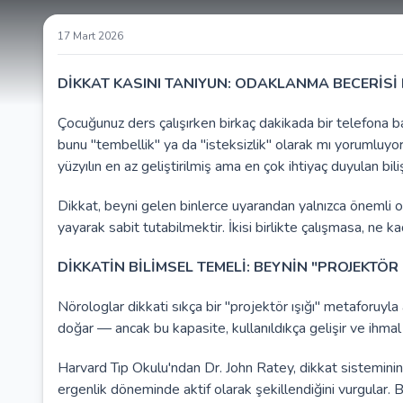
17 Mart 2026
DİKKAT KASINI TANIYUN: ODAKLANMA BECERİSİ
Çocuğunuz ders çalışırken birkaç dakikada bir telefona b
bunu "tembellik" ya da "isteksizlik" olarak mı yorumluyo
yüzyılın en az geliştirilmiş ama en çok ihtiyaç duyulan biliş
Dikkat, beyni gelen binlerce uyarandan yalnızca önemli 
yayarak sabit tutabilmektir. İkisi birlikte çalışmasa, ne
DİKKATİN BİLİMSEL TEMELİ: BEYNİN "PROJEKTÖR I
Nörologlar dikkati sıkça bir "projektör ışığı" metaforuyla
doğar — ancak bu kapasite, kullanıldıkça gelişir ve ihmal 
Harvard Tıp Okulu'ndan Dr. John Ratey, dikkat sisteminin
ergenlik döneminde aktif olarak şekillendiğini vurgular. B