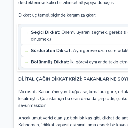
desteklenirse kalıcı bir zihinsel altyapıya dönüşür.
Dikkat üç temel biçimde karşımıza çıkar:
Seçici Dikkat:
Önemli uyaranı seçmek, gereksizi
dinlemek.)
Sürdürülen Dikkat:
Aynı göreve uzun süre odakl
Bölünmüş Dikkat:
İki görevi aynı anda takip etm
DİJİTAL ÇAĞIN DİKKAT KRİZİ: RAKAMLAR NE SÖY
Microsoft Kanada'nın yürüttüğü araştırmalara göre, orta
kısalmıştır. Çocuklar için bu oran daha da çarpıcıdır; çünkü
savunmasızdır.
Ancak umut verici olan şu: tıpkı bir kas gibi, dikkat de a
Kahneman, "dikkat kapasitesi sınırlı ama esnek bir kaynak