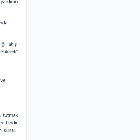
 yardımcı
amda
ğı "akış
etilmeli"
 ve
ak tutmak
 biridir.
ı sunar.