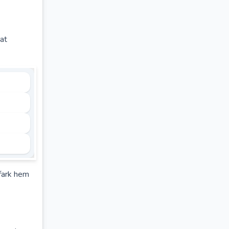
at
 fark hem