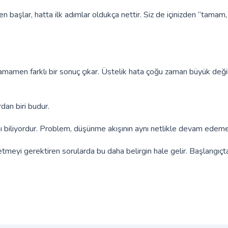
n başlar, hatta ilk adımlar oldukça nettir. Siz de içinizden “tamam,
 tamamen farklı bir sonuç çıkar. Üstelik hata çoğu zaman büyük deği
an biri budur.
ını biliyordur. Problem, düşünme akışının aynı netlikle devam edem
tmeyi gerektiren sorularda bu daha belirgin hale gelir. Başlangıçt