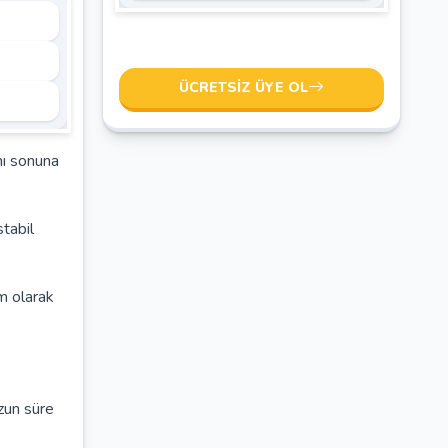
ÜCRETSIZ ÜYE OL
nı sonuna
tabil
m olarak
zun süre