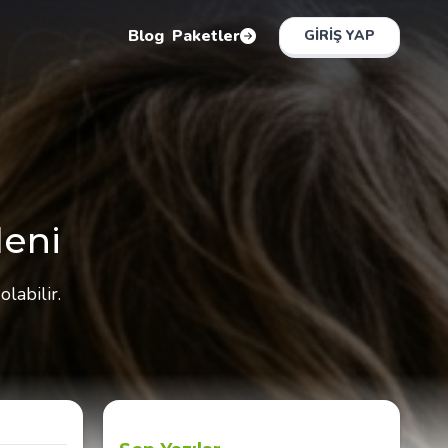
Blog
Paketler
GIRIŞ YAP
deni
labilir.