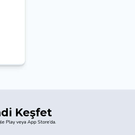
e
di Keşfet
gle Play veya App Store’da.